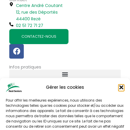
Centre André Coutant
12, rue des Déportés
44400 Rezé
02 51 72 71 27
CONTACTEZ-NOUS
F
a
c
Infos pratiques
e
b
o
Gérer les cookies
o
Connexion
k
Identifiant ou courriel
Pour offrir les meilleures expériences, nous utilisons des
technologies telles que les cookies pour stocker et/ou accéder aux
informations des appareils. Le fait de consentir à ces technologies
nous permettra de traiter des données telles que le comportement
Mot de passe
de navigation ou les ID uniques sur ce site. Le fait de ne pas
consentir ou de retirer son consentement peut avoir un effet négatif