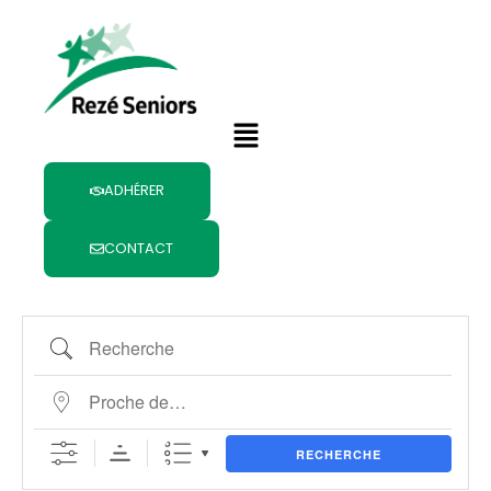
Recherche
Proche de…
Aller
au
contenu
Menu
ADHÉRER
CONTACT
RECHERCHE