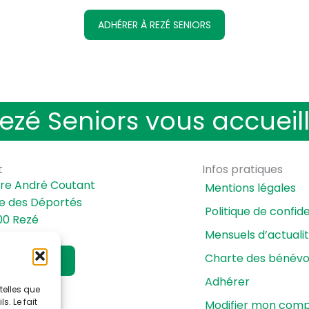
ADHÉRER À REZÉ SENIORS
ezé Seniors vous accueil
t
Infos pratiques
re André Coutant
Mentions légales
rue des Déportés
Politique de confide
0 Rezé
Mensuels d’actuali
 72 71 27
Charte des bénévo
ACTEZ-NOUS
Adhérer
telles que
. Le fait
Modifier mon com