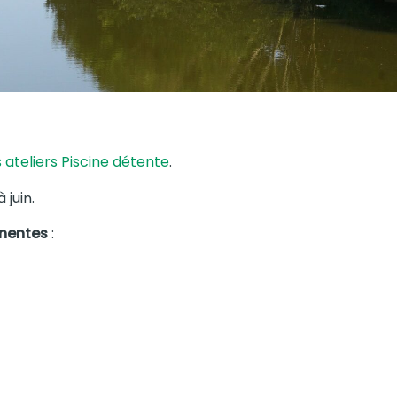
s ateliers Piscine détente
.
 juin.
anentes
: