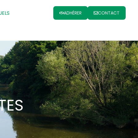
UELS
ADHÉRER
CONTACT
TES