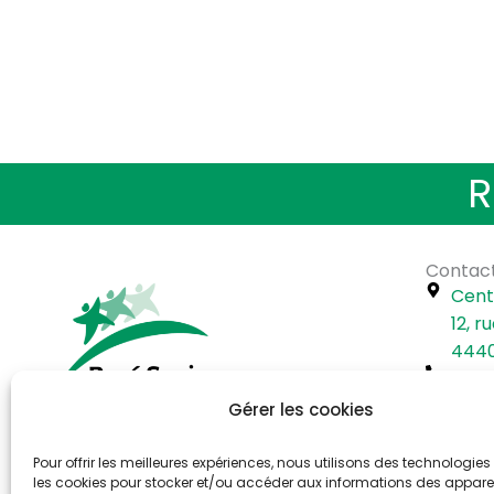
R
Contac
Cent
12, 
4440
02 51
Gérer les cookies
Horaires d’ouverture
CONT
Billetterie / adhésions / renseignements
F
Pour offrir les meilleures expériences, nous utilisons des technologies 
Lundi APRÈS-MIDI de 14h à 16h30
a
les cookies pour stocker et/ou accéder aux informations des appareils