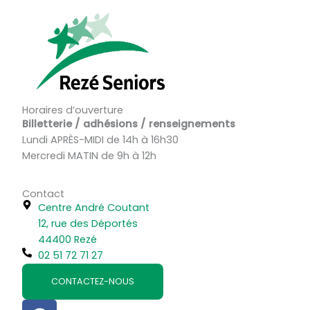
Horaires d’ouverture
Billetterie / adhésions / renseignements
Lundi APRÈS-MIDI de 14h à 16h30
Mercredi MATIN de 9h à 12h
Contact
Centre André Coutant
12, rue des Déportés
44400 Rezé
02 51 72 71 27
CONTACTEZ-NOUS
F