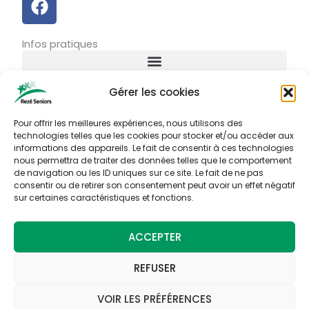
a
c
Infos pratiques
e
b
o
Gérer les cookies
o
Connexion
k
Identifiant ou courriel
Pour offrir les meilleures expériences, nous utilisons des
technologies telles que les cookies pour stocker et/ou accéder aux
informations des appareils. Le fait de consentir à ces technologies
nous permettra de traiter des données telles que le comportement
Mot de passe
de navigation ou les ID uniques sur ce site. Le fait de ne pas
consentir ou de retirer son consentement peut avoir un effet négatif
sur certaines caractéristiques et fonctions.
Se souvenir de moi
ACCEPTER
CONNEXION
REFUSER
Mot de passe perdu ?
VOIR LES PRÉFÉRENCES