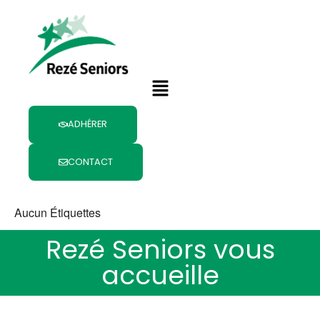
Aller
au
contenu
Menu
ADHÉRER
CONTACT
Aucun Étiquettes
Rezé Seniors vous
accueille