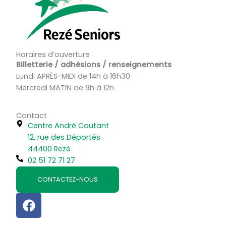
Horaires d’ouverture
Billetterie / adhésions / renseignements
Lundi APRÈS-MIDI de 14h à 16h30
Mercredi MATIN de 9h à 12h
Contact
Centre André Coutant
12, rue des Déportés
44400 Rezé
02 51 72 71 27
CONTACTEZ-NOUS
F
a
c