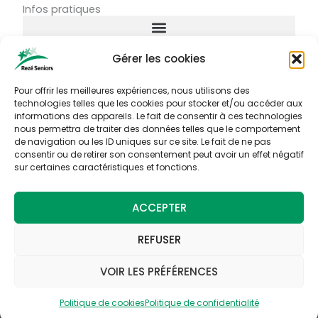
Infos pratiques
e
b
o
Gérer les cookies
o
Connexion
k
Identifiant ou courriel
Pour offrir les meilleures expériences, nous utilisons des
technologies telles que les cookies pour stocker et/ou accéder aux
informations des appareils. Le fait de consentir à ces technologies
nous permettra de traiter des données telles que le comportement
Mot de passe
de navigation ou les ID uniques sur ce site. Le fait de ne pas
consentir ou de retirer son consentement peut avoir un effet négatif
sur certaines caractéristiques et fonctions.
Se souvenir de moi
ACCEPTER
CONNEXION
REFUSER
Mot de passe perdu ?
VOIR LES PRÉFÉRENCES
©Rezé Seniors – Association loi
Conception web :
Guéno création
Politique de cookies
Politique de confidentialité
1901