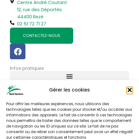
Centre André Coutant
12, rue des Déportés
44400 Rezé
02 51 72 71 27
CONTACTEZ-NOUS
F
a
c
Infos pratiques
e
b
o
Gérer les cookies
o
Connexion
k
Identifiant ou courriel
Pour offrir les meilleures expériences, nous utilisons des
technologies telles que les cookies pour stocker et/ou accéder aux
informations des appareils. Le fait de consentir à ces technologies
nous permettra de traiter des données telles que le comportement
Mot de passe
de navigation ou les ID uniques sur ce site. Le fait de ne pas
consentir ou de retirer son consentement peut avoir un effet négatif
sur certaines caractéristiques et fonctions.