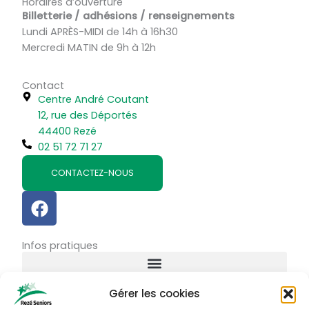
Horaires d’ouverture
Billetterie / adhésions / renseignements
Lundi APRÈS-MIDI de 14h à 16h30
Mercredi MATIN de 9h à 12h
Contact
Centre André Coutant
12, rue des Déportés
44400 Rezé
02 51 72 71 27
CONTACTEZ-NOUS
F
a
c
Infos pratiques
e
b
o
Gérer les cookies
o
Connexion