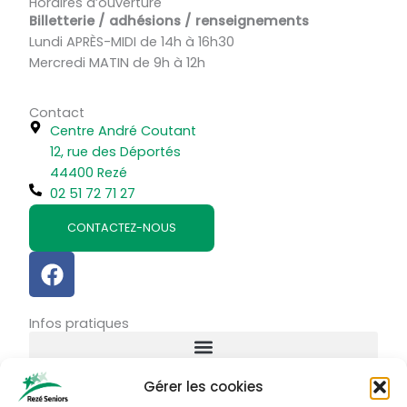
Horaires d’ouverture
Billetterie / adhésions / renseignements
Lundi APRÈS-MIDI de 14h à 16h30
Mercredi MATIN de 9h à 12h
Contact
Centre André Coutant
12, rue des Déportés
44400 Rezé
02 51 72 71 27
CONTACTEZ-NOUS
F
a
c
Infos pratiques
e
b
o
Gérer les cookies
o
Connexion